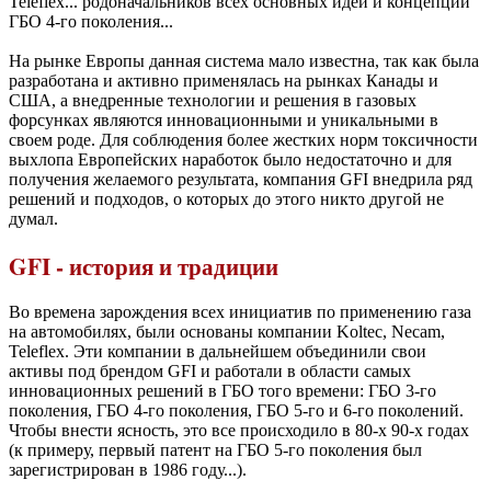
Teleflex... родоначальников всех основных идей и концепций
ГБО 4-го поколения...
На рынке Европы данная система мало известна, так как была
разработана и активно применялась на рынках Канады и
США, а внедренные технологии и решения в газовых
форсунках являются инновационными и уникальными в
своем роде. Для соблюдения более жестких норм токсичности
выхлопа Европейских наработок было недостаточно и для
получения желаемого результата, компания GFI внедрила ряд
решений и подходов, о которых до этого никто другой не
думал.
GFI - история и традиции
Во времена зарождения всех инициатив по применению газа
на автомобилях, были основаны компании Koltec, Necam,
Teleflex. Эти компании в дальнейшем объединили свои
активы под брендом GFI и работали в области самых
инновационных решений в ГБО того времени: ГБО 3-го
поколения, ГБО 4-го поколения, ГБО 5-го и 6-го поколений.
Чтобы внести ясность, это все происходило в 80-х 90-х годах
(к примеру, первый патент на ГБО 5-го поколения был
зарегистрирован в 1986 году...).